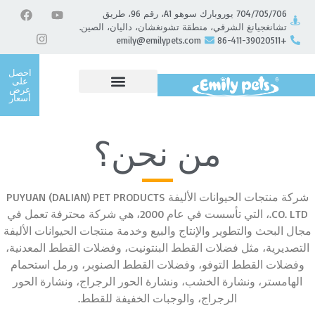
704/705/706 يوروبارك سوهو A1، رقم 96، طريق
تشانغجيانغ الشرقي، منطقة تشونغشان، داليان، الصين.
emily@emilypets.com
+86-411-39020511
احصل
على
عرض
أسعار
من نحن؟
شركة منتجات الحيوانات الأليفة PUYUAN (DALIAN) PET PRODUCTS
CO. LTD.، التي تأسست في عام 2000، هي شركة محترفة تعمل في
مجال البحث والتطوير والإنتاج والبيع وخدمة منتجات الحيوانات الأليفة
التصديرية، مثل فضلات القطط البنتونيت، وفضلات القطط المعدنية،
وفضلات القطط التوفو، وفضلات القطط الصنوبر، ورمل استحمام
الهامستر، ونشارة الخشب، ونشارة الحور الرجراج، ونشارة الحور
الرجراج، والوجبات الخفيفة للقطط.