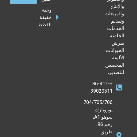
والإنتاج
وجبة
والمبيعات
خفيفة
وتقديم
للقطط
الخدمات
الخاصة
بفرش
الحيوانات
الأليفة
المخصص
للتصدير.
+86-411-
39020511
704/705/706
يوروبارك
سوهو A1،
رقم 96،
طريق