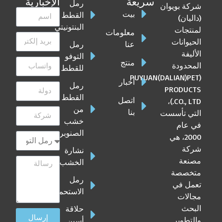
سريعة
الإخبارية
رمل
شركة بويوان
بيت
القطط
(داليان)
البنتونيتي
لمنتجات
معلومات
الحيوانات
عنا
رمل
الأليفة
التوفو
منتج
المحدودة
للقطط
(PUYUAN(DALIAN)PET
أخبار
رمل
PRODUCTS
القطط
اتصل
CO., LTD.)،
من
بنا
التي تأسست
خشب
في عام
الصنوبر
2000، هي
شركة
نشارة
مصنعة
الخشب
متخصصة
رمل
تعمل في
الاستحمام
مجالات
البحث
حلاقة
إرسال
والتطوير
أسبن