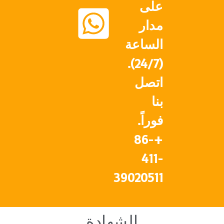
على
مدار
الساعة
(24/7).
اتصل
بنا
فوراً.
+86-
411-
39020511
الشهادة