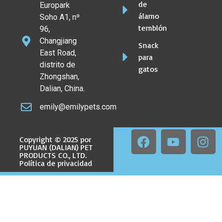
de
Europark
álamo
Soho A1, nº
temblón
96,
Changjiang
Snack
East Road,
para
distrito de
gatos
Zhongshan,
Dalian, China.
emily@emilypets.com
Copyright © 2025 por
PUYUAN (DALIAN) PET
PRODUCTS CO., LTD.
Política de privacidad