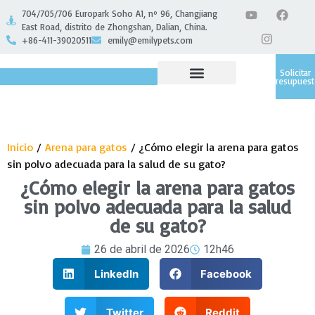
704/705/706 Europark Soho A1, nº 96, Changjiang
East Road, distrito de Zhongshan, Dalian, China.
+86-411-39020511
emily@emilypets.com
Solicitar
presupues
SOBRE NOSOTROS
Inicio
/
Arena para gatos
/ ¿Cómo elegir la arena para gatos
sin polvo adecuada para la salud de su gato?
¿Cómo elegir la arena para gatos
sin polvo adecuada para la salud
de su gato?
26 de abril de 2026
12h46
LinkedIn
Facebook
Twitter
Reddit