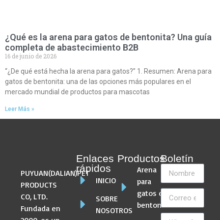
¿Qué es la arena para gatos de bentonita? Una guía
completa de abastecimiento B2B
16 de junio de 2026
“¿De qué está hecha la arena para gatos?” 1. Resumen: Arena para
gatos de bentonita: una de las opciones más populares en el
mercado mundial de productos para mascotas
Leer Más »
Enlaces
Productos
Boletín
rápidos
Arena
PUYUAN(DALIAN)PET
INICIO
para
PRODUCTS
gatos de
CO, LTD.
SOBRE
bentonita
Fundada en
NOSOTROS
2000, es un