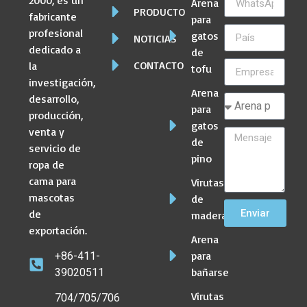
Arena
PRODUCTO
fabricante
para
profesional
gatos
NOTICIAS
dedicado a
de
CONTACTO
la
tofu
investigación,
Arena
desarrollo,
para
producción,
gatos
venta y
de
servicio de
pino
ropa de
cama para
Virutas
mascotas
de
de
Enviar
madera
exportación.
Arena
para
+86-411-
bañarse
39020511
Virutas
704/705/706