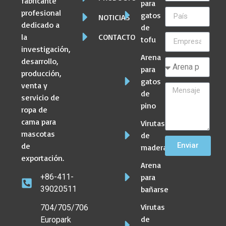
fabricante
para
profesional
gatos
NOTICIAS
dedicado a
de
CONTACTO
la
tofu
investigación,
Arena
desarrollo,
para
producción,
gatos
venta y
de
servicio de
pino
ropa de
cama para
Virutas
mascotas
de
de
Enviar
madera
exportación.
Arena
para
+86-411-
bañarse
39020511
Virutas
704/705/706
de
Europark