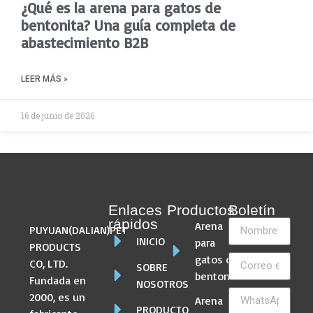
¿Qué es la arena para gatos de
bentonita? Una guía completa de
abastecimiento B2B
LEER MÁS »
16 de junio de 2026
Enlaces
Productos
Boletín
rápidos
Arena
PUYUAN(DALIAN)PET
INICIO
para
PRODUCTS
gatos de
CO, LTD.
SOBRE
bentonita
Fundada en
NOSOTROS
2000, es un
Arena
PRODUCTO