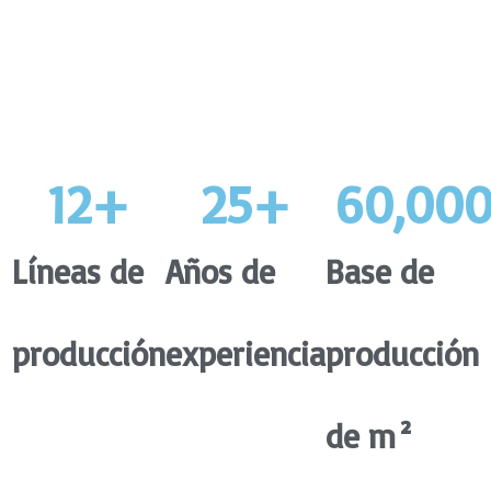
12
+
25
+
60,00
Líneas de
Años de
Base de
producción
experiencia
producción
de m²