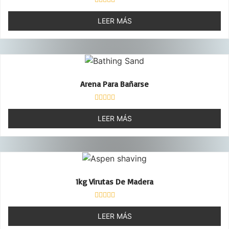
Valorado
con
LEER MÁS
0
de
5
Arena Para Bañarse
Valorado
con
LEER MÁS
0
de
5
1kg Virutas De Madera
Valorado
con
LEER MÁS
0
de