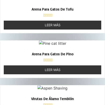
Arena Para Gatos De Tofu
Valorado
con
LEER MÁS
0
de
5
Arena Para Gatos De Pino
Valorado
con
LEER MÁS
0
de
5
Virutas De Álamo Temblón