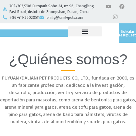
704/705/706 Europark Soho A1, nº 96, Changjiang
East Road, distrito de Zhongshan, Dalian, China.
+86-411-39020511
emily@emilypets.com
Solicitar
presupues
SOBRE NOSOTROS
¿Quiénes somos?
PUYUAN (DALIAN) PET PRODUCTS CO., LTD., fundada en 2000, es
un fabricante profesional dedicado a la investigación,
desarrollo, producción, venta y servicio de productos de
exportación para mascotas, como arena de bentonita para gatos,
arena mineral para gatos, arena de tofu para gatos, arena de
pino para gatos, arena de baño para hámsters, virutas de
madera, virutas de álamo temblón y snacks para gatos.