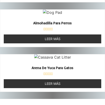
5
Almohadilla Para Perros
Valorado
con
LEER MÁS
0
de
5
Arena De Yuca Para Gatos
Valorado
con
LEER MÁS
0
de
5