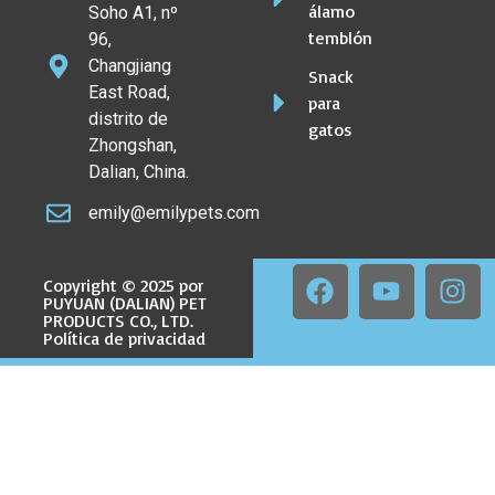
álamo
Soho A1, nº
temblón
96,
Changjiang
Snack
East Road,
para
distrito de
gatos
Zhongshan,
Dalian, China.
emily@emilypets.com
Copyright © 2025 por
PUYUAN (DALIAN) PET
PRODUCTS CO., LTD.
Política de privacidad