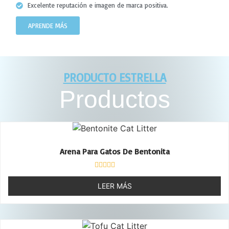
Excelente reputación e imagen de marca positiva.
APRENDE MÁS
PRODUCTO ESTRELLA
Productos
Arena Para Gatos De Bentonita
Valorado
con
LEER MÁS
0
de
5