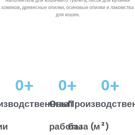
наполнитель для кошачьего туалета, песок для купания
хомяков, древесные опилки, осиновые опилки и лакомства
для кошек.
0
+
0
+
0
+
изводственные
Опыт
Производстве
ии
работы
база (м²)