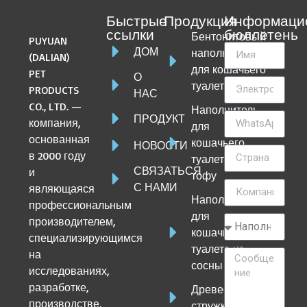
Быстрые
Продукция
Информаци
ссылки
бюллетень
Бентонитовый
PUYUAN
ДОМ
наполнитель
(DALIAN)
для кошачьего
PET
О
туалета
PRODUCTS
НАС
CO., LTD. —
Наполнитель
ПРОДУКТ
компания,
для
основанная
кошачьего
НОВОСТИ
в 2000 году
туалета из
СВЯЗАТЬСЯ
и
тофу
С НАМИ
являющаяся
Наполнитель
профессиональным
для
производителем,
кошачьего
специализирующимся
туалета из
на
сосны
исследованиях,
разработке,
Древесная
производстве,
стружка