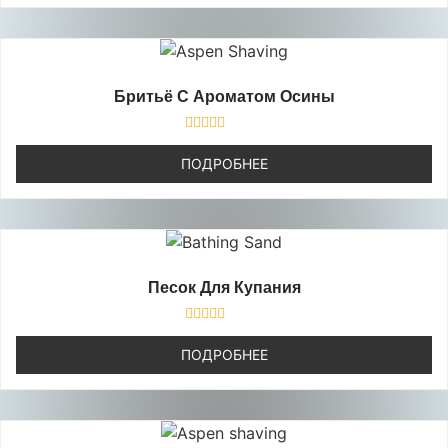
Бритьё С Ароматом Осины
Оценка
0
ПОДРОБНЕЕ
из
5
Песок Для Купания
Оценка
0
ПОДРОБНЕЕ
из
5