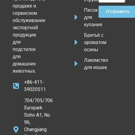
продаже и
Песок
Отправить
сервисном
для
обслуживании
купания
экспортной
продукции
Бритьё с
для
ароматом
подстилок
осины
для
Лакомство
домашних
для кошек
животных.
+86-411-
39020511
704/705/706
Europark
Soho A1, No.
96,
Changjiang