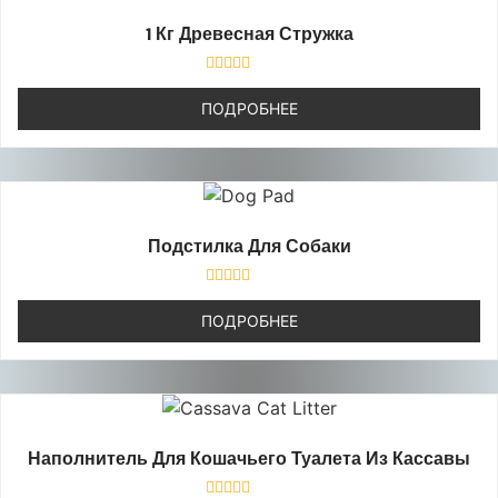
1 Кг Древесная Стружка
Оценка
0
ПОДРОБНЕЕ
из
5
Подстилка Для Собаки
Оценка
0
ПОДРОБНЕЕ
из
5
Наполнитель Для Кошачьего Туалета Из Кассавы