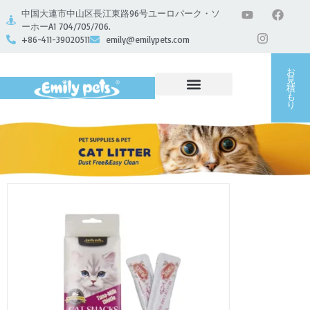
中国大連市中山区長江東路96号ユーロパーク・ソ
ーホーA1 704/705/706.
+86-411-39020511
emily@emilypets.com
お
見
積
も
り
私たちについて
お問い合わせ