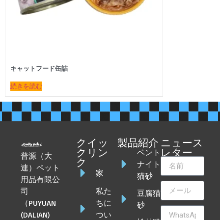
キャットフード缶詰
続きを読む
クイッ
製品紹介
ニュース
ベント
クリン
レター
普源（大
ク
ナイト
連）ペット
家
猫砂
用品有限公
司
私た
豆腐猫
（PUYUAN
ちに
砂
(DALIAN)
つい