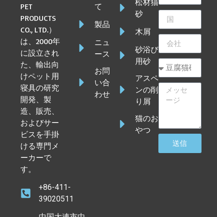
松材猫
PET
て
砂
PRODUCTS
製品
CO., LTD.）
木屑
は、2000年
ニュ
砂浴び
に設立され
ース
用砂
た、輸出向
お問
けペット用
アスペ
い合
寝具の研究
ンの削
わせ
開発、製
り屑
造、販売、
猫のお
およびサー
やつ
ビスを手掛
送信
ける専門メ
ーカーで
す。
+86-411-
39020511
中国大連市中