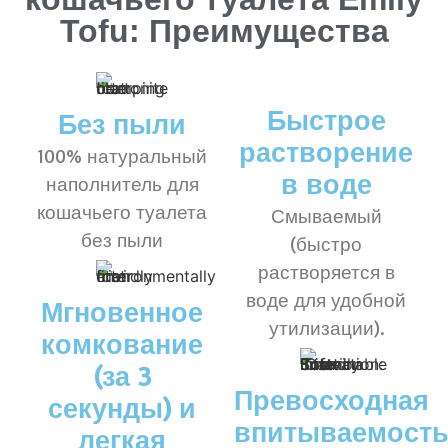
Tofu: Преимущества
Быстрое
Без пыли
растворение
100% натуральный
в воде
наполнитель для
кошачьего туалета
Смываемый
без пыли
(быстро
растворяется в
воде для удобной
Мгновенное
утилизации).
комкование
(за 3
Превосходная
секунды) и
впитываемость
легкая