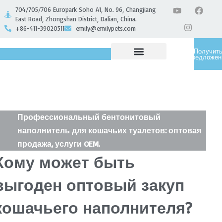
704/705/706 Europark Soho A1, No. 96, Changjiang
East Road, Zhongshan District, Dalian, China.
+86-411-39020511
emily@emilypets.com
Получит
предложен
СВЯЗАТЬСЯ С НАМИ
Профессиональный бентонитовый
наполнитель для кошачьих туалетов: оптовая
продажа, услуги OEM.
Кому может быть
выгоден оптовый закуп
кошачьего наполнителя?