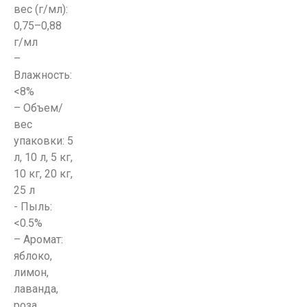
вес (г/мл):
0,75–0,88
г/мл
–
Влажность:
<8%
– Объем/
вес
упаковки: 5
л, 10 л, 5 кг,
10 кг, 20 кг,
25 л
- Пыль:
<0.5%
– Аромат:
яблоко,
лимон,
лаванда,
роза,