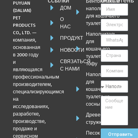
ссылки
бюллетень
Бентонитовый
PUYUAN
ДОМ
наполнитель
(DALIAN)
для кошачьего
PET
О
туалета
PRODUCTS
НАС
CO., LTD. —
Наполнитель
ПРОДУКТ
компания,
для
основанная
кошачьего
НОВОСТИ
в 2000 году
туалета из
СВЯЗАТЬСЯ
и
тофу
С НАМИ
являющаяся
Наполнитель
профессиональным
для
производителем,
кошачьего
специализирующимся
туалета из
на
сосны
исследованиях,
разработке,
Древесная
производстве,
стружка
продаже и
Песок
Отправить
сервисном