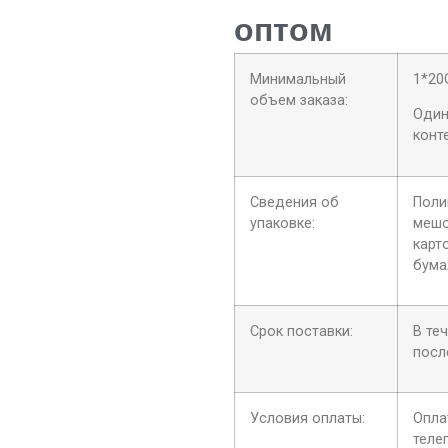
оптом
Минимальный
1*20
объем заказа:
Один
конт
Сведения об
Поли
упаковке:
мешо
карт
бума
Срок поставки:
В те
посл
Условия оплаты:
Опла
теле